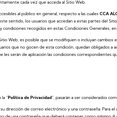
entamente cada vez que acceda al Sitio Web.
ccesibles al público en general, respecto a las cuales
CCA AL
n este sentido, los usuarios que accedan a estas partes del S
s y condiciones recogidos en estas Condiciones Generales, en 
 Sitio Web, es posible que se modifiquen o incluyan cambios 
usuarios que no gocen de esta condición, quedan obligados a 
e les serán de aplicación las condiciones correspondientes
 la “
Política de Privacidad
“, pasarán a ser considerados com
su dirección de correo electrónico y una contraseña. Para el a
í como de una contraseña que deberá contener como mínimo 4 