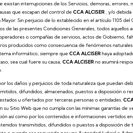
 existan interrupciones de los Servicios, demoras, errores,
ausas que escapan del control de
CCA ALCISER
, y/o debida
Mayor. Sin perjuicio de lo establecido en el artículo 1105 del 
os de las presentes Condiciones Generales, todos aquellos a
, operadores o compañías de servicios, actos de Gobierno, fal
 otros producidos como consecuencia de fenómenos naturales,
sistema informático, siempre que
CCA ALCISER
haya adoptado
caso, sea cual fuere su causa,
CCA ALCISER
no asumirá respon
.
por los daños y perjuicios de toda naturaleza que puedan debe
smitidos, difundidos, almacenados, puestos a disposición o re
prestados u ofertados por terceras personas o entidades.
CCA
da en su Sitio Web que no cumpla con las mínimas garantías d
cación así como por los contenidos e informaciones vertidos en
ntenidos transmitidos, difundidos o puestos a disposición de 