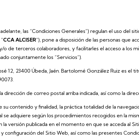
elante, las “Condiciones Generales”) regulan el uso del sitio 
 “
CCA ALCISER
“), pone a disposición de las personas que ac
/o de terceros colaboradores, y facilitarles el acceso a los m
ado conjuntamente los “Servicios”).
José 12, 23400 Úbeda, Jaén.
Bartolomé González Ruiz
es el ti
90073.
 la dirección de correo postal arriba indicada, así como la dire
e su contenido y finalidad, la práctica totalidad de la navega
al se adquiere según los procedimientos recogidos en la misma
n la versión publicada en el momento en que se acceda al Si
y configuración del Sitio Web, así como las presentes Condic