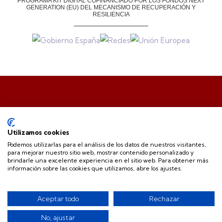
PROGRAMA KIT DIGITAL COFINANCIADO POR LOS FONDOS NEXT
GENERATION (EU)
DEL MECANISMO DE RECUPERACIÓN Y
RESILIENCIA
Utilizamos cookies
Podemos utilizarlas para el análisis de los datos de nuestros visitantes,
para mejorar nuestro sitio web, mostrar contenido personalizado y
.
brindarle una excelente experiencia en el sitio web. Para obtener más
información sobre las cookies que utilizamos, abre los ajustes.
Aceptar todo
Rechazar
© 2024 Copyrights by CCA Alciser
No, ajustar